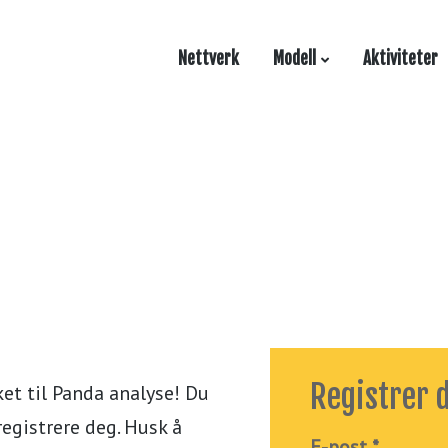
Nettverk
Modell
Aktiviteter
Registrer 
rket til Panda analyse! Du
registrere deg. Husk å
E-post *