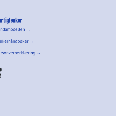
urtiglenker
andamodellen →
rukerhåndbøker →
ersonvernerklæring →
ouTube
inkedIn