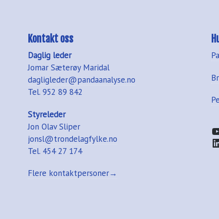
Kontakt oss
H
Daglig leder
P
Jomar Sæterøy Maridal
B
dagligleder@pandaanalyse.no
Tel. 952 89 842
P
Styreleder
Jon Olav Sliper
Y
jonsl@trondelagfylke.no
L
Tel. 454 27 174
Flere kontaktpersoner→