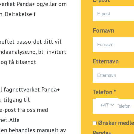
tverket Panda+ og/eller om
. Deltakelse i
Fornavn
reftet passordet ditt vil
ndaanalyse.no, bli invitert
Etternavn
 og få tilsendt
il fagnettverket Panda+
Telefon *
 tilgang til
 e-post fra oss med
et. Alle
Ønsker medle
llen behandles manuelt av
Panda+