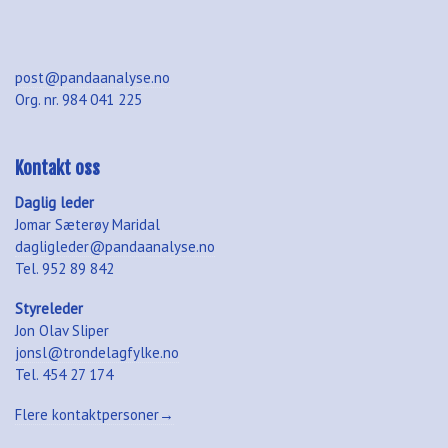
post@pandaanalyse.no
Org. nr. 984 041 225
Kontakt oss
Daglig leder
Jomar Sæterøy Maridal
dagligleder@pandaanalyse.no
Tel. 952 89 842
Styreleder
Jon Olav Sliper
jonsl@trondelagfylke.no
Tel. 454 27 174
Flere kontaktpersoner→