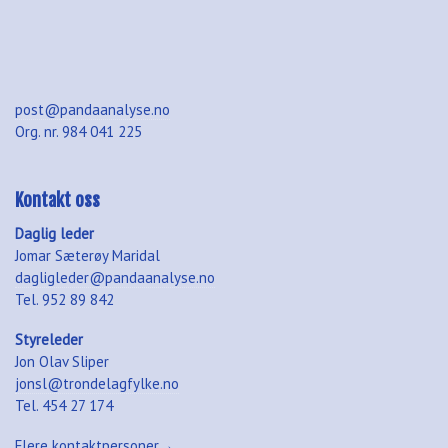
post@pandaanalyse.no
Org. nr. 984 041 225
Kontakt oss
Daglig leder
Jomar Sæterøy Maridal
dagligleder@pandaanalyse.no
Tel. 952 89 842
Styreleder
Jon Olav Sliper
jonsl@trondelagfylke.no
Tel. 454 27 174
Flere kontaktpersoner→