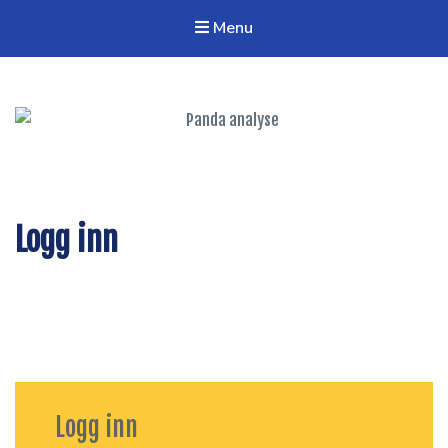
Menu
Panda analyse
Verktøy og nettverk for regional analyse
Logg inn
Logg inn