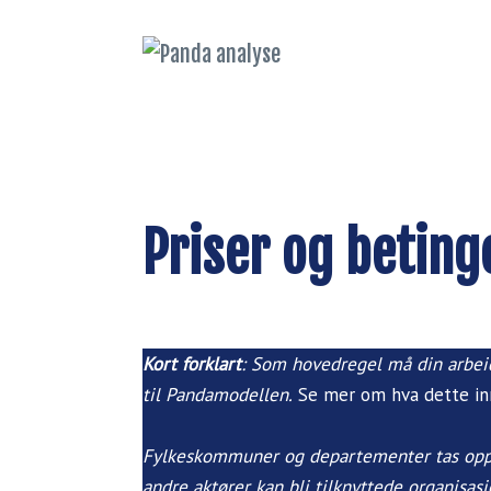
Panda analyse
Verktøy og nettverk for
regional analyse
Priser og beting
Kort forklart
: Som hovedregel må din arbeids
til Pandamodellen.
Se mer om hva dette in
Fylkeskommuner og departementer tas opp 
andre aktører kan bli tilknyttede organisasj