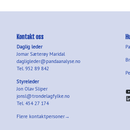
Kontakt oss
H
Daglig leder
P
Jomar Sæterøy Maridal
B
dagligleder@pandaanalyse.no
Tel. 952 89 842
P
Styreleder
Jon Olav Sliper
Y
jonsl@trondelagfylke.no
L
Tel. 454 27 174
Flere kontaktpersoner→