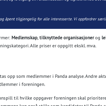
 og åpent tilgjengelig for alle interesserte. Vi oppfordrer sæ
ormer:
Medlemskap
,
tilknyttede organisasjoner
og
le
ningskategori. Alle priser er oppgitt ekskl. mva.
 opp som medlemmer i Panda analyse. Andre aktører
dlemmer i foreningen.
spill til hvilke oppgaver foreningen skal priorite
mmene kan også stille som kandidater til Panda ana