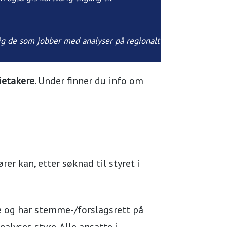
rlig de som jobber med analyser på regionalt
ietakere
. Under finner du info om
 kan, etter søknad til styret i
re og har stemme-/forslagsrett på
lyses styre. Alle ansatte i