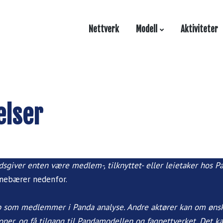
Nettverk
Modell
Aktiviteter
elser
giver enten være medlem-, tilknyttet- eller leietaker hos Pan
nebærer nedenfor.
som medlemmer i Panda analyse. Andre aktører kan om ønske
oner, og få tilgang til Pandamodellen og fagnettverket. Det kan