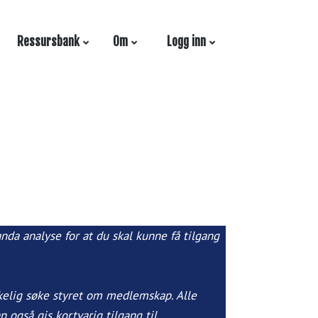
Ressursbank
Om
Logg inn
da analyse for at du skal kunne få tilgang
lig søke styret om medlemskap. Alle
 også gis kortvarig tilgang til