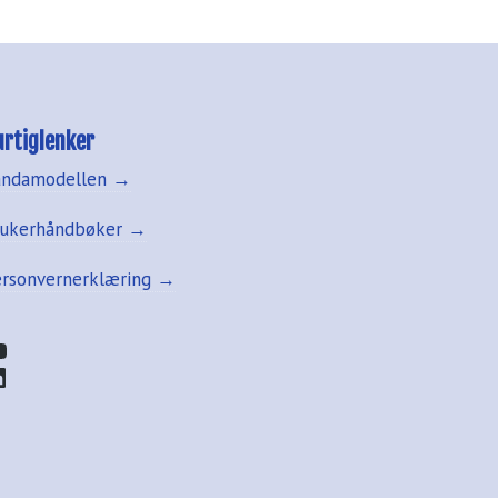
urtiglenker
andamodellen →
rukerhåndbøker →
ersonvernerklæring →
ouTube
inkedIn