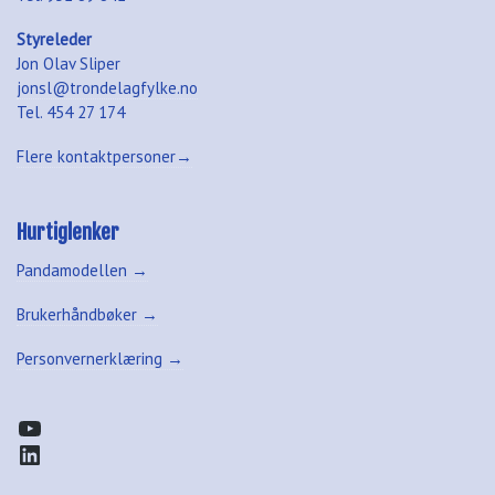
Styreleder
Jon Olav Sliper
jonsl@trondelagfylke.no
Tel. 454 27 174
Flere kontaktpersoner→
Hurtiglenker
Pandamodellen →
Brukerhåndbøker →
Personvernerklæring →
YouTube
LinkedIn