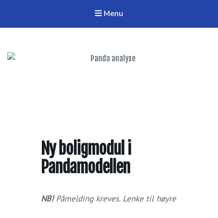
Menu
Panda analyse
Verktøy og nettverk for regional analyse
Ny boligmodul i
Pandamodellen
NB!
Påmelding kreves. Lenke til høyre