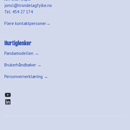
jonsl@trondelagfylke.no
Tel. 454 27 174
Flere kontaktpersoner→
Hurtiglenker
Pandamodellen →
Brukerhåndbøker →
Personvernerklæring →
YouTube
LinkedIn