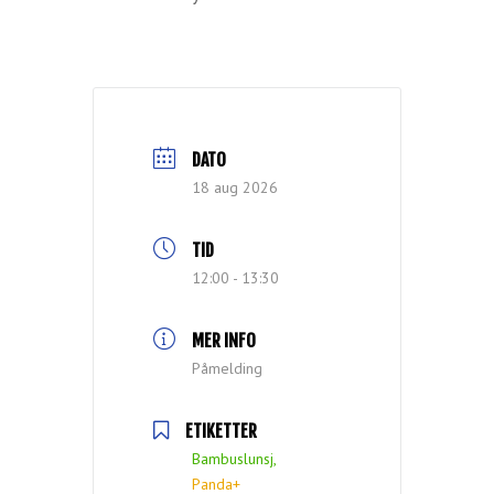
DATO
18 aug 2026
TID
12:00 - 13:30
MER INFO
Påmelding
ETIKETTER
Bambuslunsj,
Panda+