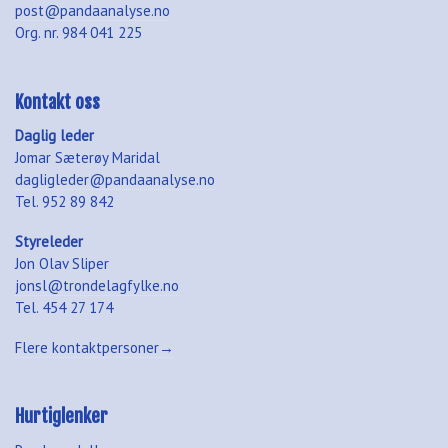
post@pandaanalyse.no
Org. nr. 984 041 225
Kontakt oss
Daglig leder
Jomar Sæterøy Maridal
dagligleder@pandaanalyse.no
Tel. 952 89 842
Styreleder
Jon Olav Sliper
jonsl@trondelagfylke.no
Tel. 454 27 174
Flere kontaktpersoner→
Hurtiglenker